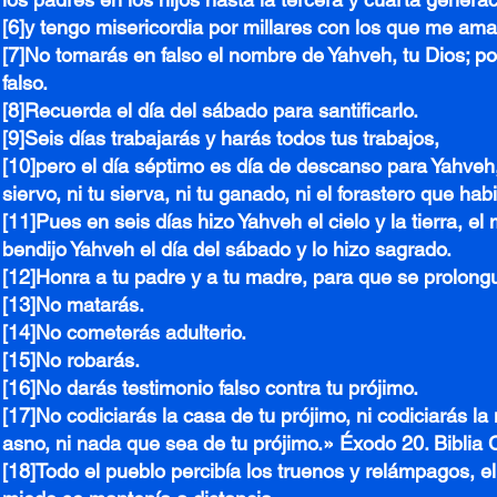
[6]y tengo misericordia por millares con los que me a
[7]No tomarás en falso el nombre de Yahveh, tu Dios; p
falso.
[8]Recuerda el día del sábado para santificarlo.
[9]Seis días trabajarás y harás todos tus trabajos,
[10]pero el día séptimo es día de descanso para Yahveh, tu 
siervo, ni tu sierva, ni tu ganado, ni el forastero que hab
[11]Pues en seis días hizo Yahveh el cielo y la tierra, e
bendijo Yahveh el día del sábado y lo hizo sagrado.
[12]Honra a tu padre y a tu madre, para que se prolongue
[13]No matarás.
[14]No cometerás adulterio.
[15]No robarás.
[16]No darás testimonio falso contra tu prójimo.
[17]No codiciarás la casa de tu prójimo, ni codiciarás la m
asno, ni nada que sea de tu prójimo.» Éxodo 20. Biblia 
[18]Todo el pueblo percibía los truenos y relámpagos, 