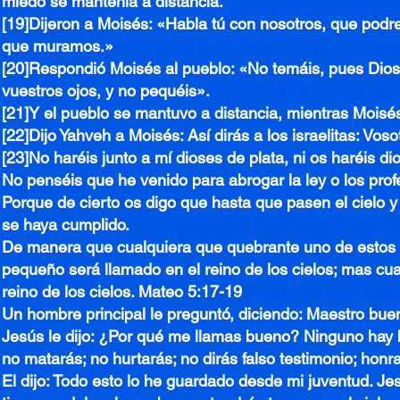
miedo se mantenía a distancia.
[19]Dijeron a Moisés: «Habla tú con nosotros, que pod
que muramos.»
[20]Respondió Moisés al pueblo: «No temáis, pues Dios
vuestros ojos, y no pequéis».
[21]Y el pueblo se mantuvo a distancia, mientras Mois
[22]Dijo Yahveh a Moisés: Así dirás a los israelitas: Vo
[23]No haréis junto a mí dioses de plata, ni os haréis d
No penséis que he venido para abrogar la ley o los prof
Porque de cierto os digo que hasta que pasen el cielo y la
se haya cumplido.
De manera que cualquiera que quebrante uno de estos
pequeño será llamado en el reino de los cielos; mas cua
reino de los cielos. Mateo 5:17-19
Un hombre principal le preguntó, diciendo: Maestro bue
Jesús le dijo: ¿Por qué me llamas bueno? Ninguno hay 
no matarás; no hurtarás; no dirás falso testimonio; honr
El dijo: Todo esto lo he guardado desde mi juventud. Jes